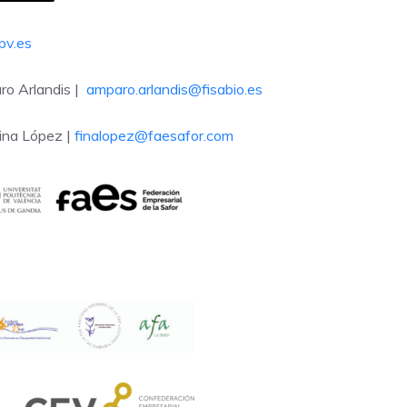
pv.es
ro Arlandis |
amparo.arlandis@fisabio.es
Fina López |
finalopez@faesafor.com