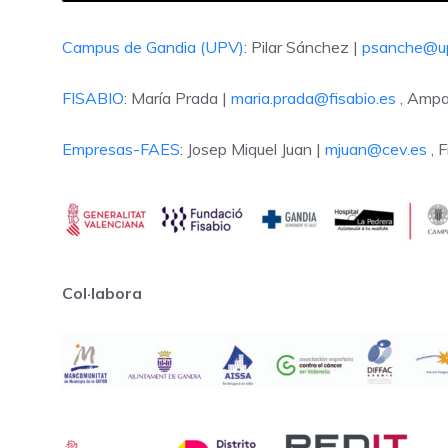
Campus de Gandia (UPV)
: Pilar Sánchez |
psanche@u
FISABIO
: María Prada |
maria.prada@fisabio.es
, Ampa
Empresas-FAES
: Josep Miquel Juan |
mjuan@cev.es
, 
Col·labora