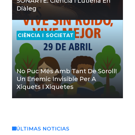
SONARTE: Ciència I Lutieria En
Diàleg
CIÈNCIA I SOCIETAT
No Puc Més Amb Tant De Soroll!
Un Enemic Invisible Per A
Xiquets I Xiquetes
ÚLTIMAS NOTICIAS