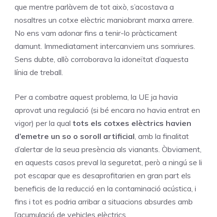
que mentre parlàvem de tot això, s’acostava a
nosaltres un cotxe elèctric maniobrant marxa arrere.
No ens vam adonar fins a tenir-lo pràcticament
damunt. Immediatament intercanviem uns somriures.
Sens dubte, allò corroborava la idoneïtat d’aquesta
línia de treball.
Per a combatre aquest problema, la UE ja havia
aprovat una regulació (si bé encara no havia entrat en
vigor) per la qual
tots els cotxes elèctrics havien
d’emetre un so o soroll artificial
, amb la finalitat
d’alertar de la seua presència als vianants. Òbviament,
en aquests casos preval la seguretat, però a ningú se li
pot escapar que es desaprofitarien en gran part els
beneficis de la reducció en la contaminació acústica, i
fins i tot es podria arribar a situacions absurdes amb
l’acumulació de vehicles elèctrics.