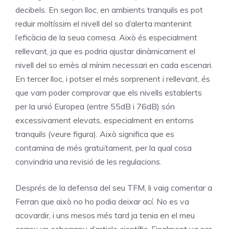
decibels. En segon lloc, en ambients tranquils es pot
reduir moltíssim el nivell del so d’alerta mantenint
l’eficàcia de la seua comesa. Això és especialment
rellevant, ja que es podria ajustar dinàmicament el
nivell del so emès al mínim necessari en cada escenari.
En tercer lloc, i potser el més sorprenent i rellevant, és
que vam poder comprovar que els nivells establerts
per la unió Europea (entre 55dB i 76dB) són
excessivament elevats, especialment en entorns
tranquils (veure figura). Això significa que es
contamina de més gratuïtament, per la qual cosa
convindria una revisió de les regulacions.
Després de la defensa del seu TFM, li vaig comentar a
Ferran que això no ho podia deixar ací. No es va
acovardir, i uns mesos més tard ja tenia en el meu
correu un esborrany d’article científic. Finalment va ser