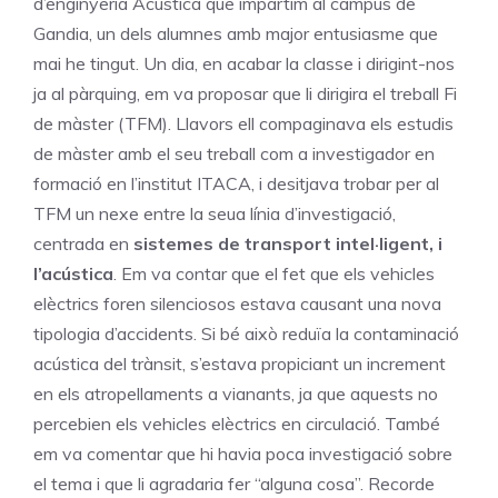
d’enginyeria Acústica que impartim al campus de
Gandia, un dels alumnes amb major entusiasme que
mai he tingut. Un dia, en acabar la classe i dirigint-nos
ja al pàrquing, em va proposar que li dirigira el treball Fi
de màster (TFM). Llavors ell compaginava els estudis
de màster amb el seu treball com a investigador en
formació en l’institut ITACA, i desitjava trobar per al
TFM un nexe entre la seua línia d’investigació,
centrada en
sistemes de transport intel·ligent, i
l’acústica
. Em va contar que el fet que els vehicles
elèctrics foren silenciosos estava causant una nova
tipologia d’accidents. Si bé això reduïa la contaminació
acústica del trànsit, s’estava propiciant un increment
en els atropellaments a vianants, ja que aquests no
percebien els vehicles elèctrics en circulació. També
em va comentar que hi havia poca investigació sobre
el tema i que li agradaria fer “alguna cosa”. Recorde