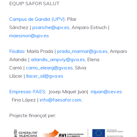
EQUIP SAFOR SALUT
Campus de Gandia (UPV)
: Pilar
Sánchez |
psanche@upv.es
, Amparo Estruch |
maesmon@upv.es
Fisabio
: María Prada |
prada_marmar@gva.es
, Amparo
Arlandis |
arlandis_ampviy@gva.es
, Elena
Carrió |
carrio_elearg@gva.es
, Silvia
Llàcer |
llacer_sil@gva.es
Empresas-FAES
: Josep Miquel Juan|
mjuan@cev.es
Fina López |
info@faesafor.com
,
Projecte finançat per: