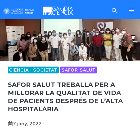
Skip
Me
to
content
CIÈNCIA I SOCIETAT
SAFOR SALUT
SAFOR SALUT TREBALLA PER A
MILLORAR LA QUALITAT DE VIDA
DE PACIENTS DESPRÉS DE L’ALTA
HOSPITALÀRIA
7 juny, 2022