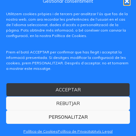
Gestionar consentiment
Utilitzem cookies pròpies i de tercers per analitzar l’ús que fas de la
nostra web, com ara recordar les preferències de l’usuari en el cas
de l’idioma seleccionat, dades d’accés o personalització de la
pàgina. Pots obtindre més informació, o bé conéixer com canviar la
configuració, en la nostra Política de Cookies.
C/ Paranimf, 1 - 46730 Grau de Gandia
(València)
Prem el botó ACCEPTAR per confirmar que has llegit i acceptat la
informació presentada. Si desitges modificar la configuració de les
+34 962849333
cookies, prem PERSONALITZAR. Després d’acceptar, no et tornarem
a mostrar este missatge.
iditransferencia@epsg.upv.es
ACCEPTAR
Qui som
Contacte
Avís legal
Política de privacitat
Política de Cookies
REBUTJAR
© 2026 CAMPUS DE GANDIA UNIVERSITAT POLITÈCNICA
DE VALÈNCIA
PERSONALITZAR
Política de Cookies
Política de Privacitat
Avís Legal