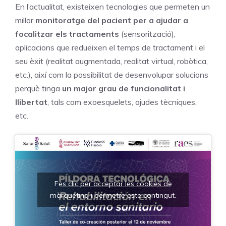
En l’actualitat, existeixen tecnologies que permeten un
millor
monitoratge del pacient per a ajudar a
focalitzar els tractaments
(sensorització),
aplicacions que redueixen el temps de tractament i el
seu èxit (realitat augmentada, realitat virtual, robòtica,
etc.), així com la possibilitat de desenvolupar solucions
perquè tinga
un major grau de funcionalitat i
llibertat
, tals com exoesquelets, ajudes tècniques,
etc.
Fes clic per acceptar les cookies de
màrqueting i permetre este contingut.