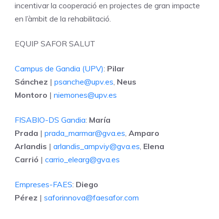
incentivar la cooperació en projectes de gran impacte
en l’àmbit de la rehabilitació.
EQUIP SAFOR SALUT
Campus de Gandia (UPV)
:
Pilar
Sánchez
|
psanche@upv.es
,
Neus
Montoro
|
niemones@upv.es
FISABIO-DS Gandia
:
María
Prada
|
prada_marmar@gva.es
,
Amparo
Arlandis
|
arlandis_ampviy@gva.es
,
Elena
Carrió
|
carrio_elearg@gva.es
Empreses-FAES
:
Diego
Pérez
|
saforinnova@faesafor.com