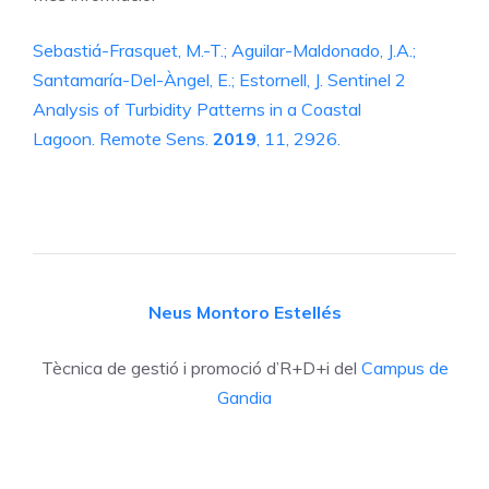
Sebastiá-Frasquet, M.-T.; Aguilar-Maldonado, J.A.;
Santamaría-Del-Àngel, E.; Estornell, J. Sentinel 2
Analysis of Turbidity Patterns in a Coastal
Lagoon. Remote Sens.
2019
, 11, 2926.
Neus Montoro Estellés
Tècnica de gestió i promoció d’R+D+i del
Campus de
Gandia