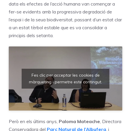
data els efectes de l’acció humana van començar a
fer-se evidents amb la progressiva degradació de
l’espai i de la seua biodiversitat, passant d’un estat clar
a un estat tèrbol estable que es va consolidar a
principis dels setanta.
Fes clic per acceptar les cookies de
màrqueting i permetre este contingut.
Però en els últims anys,
Paloma Mateache
, Directora
Conservadora del
Parc Natural de l’Albufera
, i