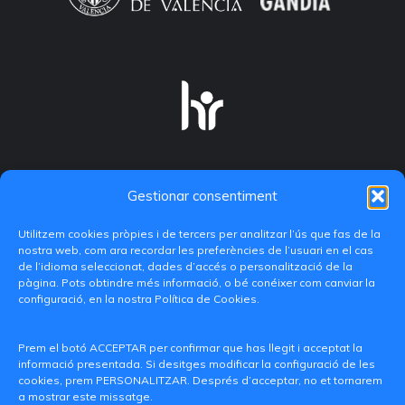
Gestionar consentiment
Utilitzem cookies pròpies i de tercers per analitzar l’ús que fas de la
nostra web, com ara recordar les preferències de l’usuari en el cas
de l’idioma seleccionat, dades d’accés o personalització de la
pàgina. Pots obtindre més informació, o bé conéixer com canviar la
configuració, en la nostra Política de Cookies.
C/ Paranimf, 1 - 46730 Grau de Gandia
(València)
Prem el botó ACCEPTAR per confirmar que has llegit i acceptat la
informació presentada. Si desitges modificar la configuració de les
+34 962849333
cookies, prem PERSONALITZAR. Després d’acceptar, no et tornarem
a mostrar este missatge.