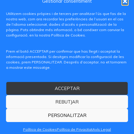
Gestionar consentiment
Utilitzem cookies pròpies i de tercers per analitzar l’ús que fas de la
nostra web, com ara recordar les preferències de l’usuari en el cas
de l’idioma seleccionat, dades d’accés o personalització de la
pàgina. Pots obtindre més informació, o bé conéixer com canviar la
configuració, en la nostra Política de Cookies.
C/ Paranimf, 1 - 46730 Grau de Gandia
(València)
Prem el botó ACCEPTAR per confirmar que has llegit i acceptat la
informació presentada. Si desitges modificar la configuració de les
+34 962849333
cookies, prem PERSONALITZAR. Després d’acceptar, no et tornarem
a mostrar este missatge.
iditransferencia@epsg.upv.es
ACCEPTAR
Qui som
Contacte
Avís legal
Política de privacitat
Política de Cookies
REBUTJAR
© 2026 CAMPUS DE GANDIA UNIVERSITAT POLITÈCNICA
DE VALÈNCIA
PERSONALITZAR
Política de Cookies
Política de Privacitat
Avís Legal