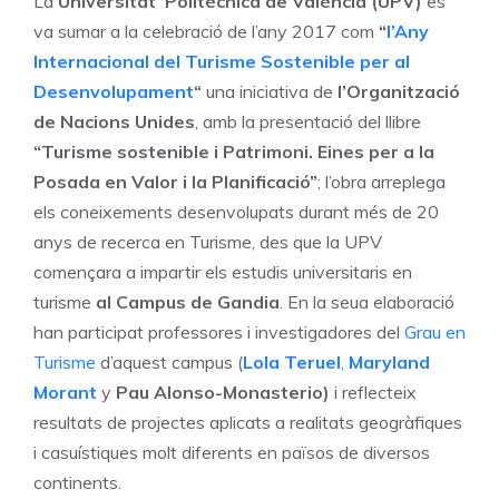
La
Universitat Politècnica de València (UPV)
es
va sumar a la celebració de l’any 2017 com
“
l’Any
Internacional del Turisme Sostenible per al
Desenvolupament
“
una iniciativa de
l’Organització
de Nacions Unides
, amb la presentació del llibre
“Turisme sostenible i Patrimoni. Eines per a la
Posada en Valor i la Planificació”
; l’obra arreplega
els coneixements desenvolupats durant més de 20
anys de recerca en Turisme, des que la UPV
començara a impartir els estudis universitaris en
turisme
al Campus de Gandia
. En la seua elaboració
han participat professores i investigadores del
Grau en
Turisme
d’aquest campus (
Lola Teruel
,
Maryland
Morant
y
Pau Alonso-Monasterio)
i reflecteix
resultats de projectes aplicats a realitats geogràfiques
i casuístiques molt diferents en països de diversos
continents.