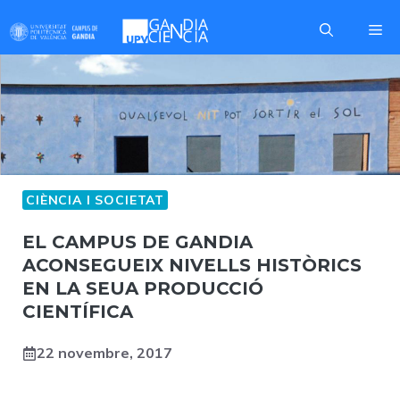
Skip
Me
to
content
CIÈNCIA I SOCIETAT
I+D+I
EL CAMPUS DE GANDIA
ACONSEGUEIX NIVELLS HISTÒRICS
EN LA SEUA PRODUCCIÓ
CIENTÍFICA
22 novembre, 2017