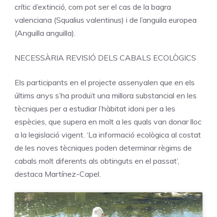
crític d’extinció, com pot ser el cas de la bagra
valenciana (Squalius valentinus) i de l’anguila europea
(Anguilla anguilla).
NECESSÀRIA REVISIÓ DELS CABALS ECOLÒGICS
Els participants en el projecte assenyalen que en els
últims anys s’ha produït una millora substancial en les
tècniques per a estudiar l’hàbitat idoni per a les
espècies, que supera en molt a les quals van donar lloc
a la legislació vigent. ‘La informació ecològica al costat
de les noves tècniques poden determinar règims de
cabals molt diferents als obtinguts en el passat’,
destaca Martínez-Capel.