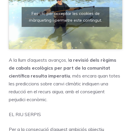
Fes clic per acceptar les cookies de
màrqueting i permetre este contingut.
A la llum d’aquests avanços, l
a revisió dels règims
de cabals ecològics per part de la comunitat
científica resulta imperatiu
, més encara quan totes
les prediccions sobre canvi climàtic indiquen una
reducció en el recurs aigua, amb el consegüent
perjudici econòmic.
EL RIU SERPIS
Per a la consecució d’aquest ambiciós objectiu