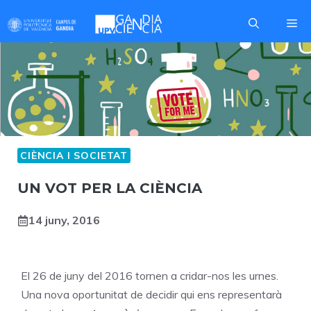
Skip
Me
to
content
CIÈNCIA I SOCIETAT
UN VOT PER LA CIÈNCIA
14 juny, 2016
El 26 de juny del 2016 tornen a cridar-nos les urnes.
Una nova oportunitat de decidir qui ens representarà