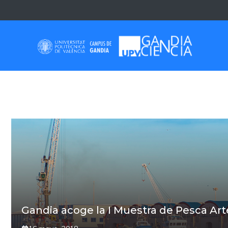
Saltar
al
contenido
MARCOS
Gandia acoge la I Muestra de Pesca Art