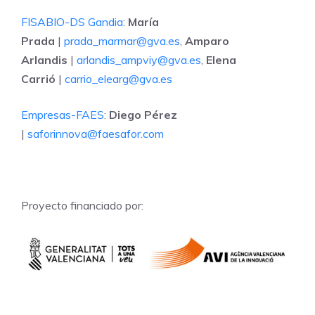
FISABIO-DS Gandia
:
María
Prada
|
prada_marmar@gva.es
,
Amparo
Arlandis
|
arlandis_ampviy@gva.es
,
Elena
Carrió
|
carrio_elearg@gva.es
Empresas-FAES
:
Diego Pérez
|
saforinnova@faesafor.com
Proyecto financiado por: