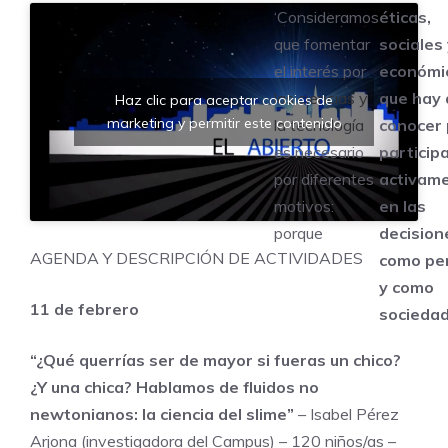
‘Consideramos
éticas,
que fomentar
sociales 
el interés por
económi
las ciencias y
que hay 
Haz clic para aceptar cookies de
marketing y permitir este contenido
la tecnología
conocer 
es necesario
particip
por diferentes
activam
motivos:
en las
porque
decision
AGENDA Y DESCRIPCIÓN DE ACTIVIDADES
como pe
y como
11 de febrero
socieda
“¿Qué querrías ser de mayor si fueras un chico?
¿Y una chica? Hablamos de fluidos no
newtonianos: la ciencia del slime”
– Isabel Pérez
Arjona (investigadora del Campus) – 120 niños/as –