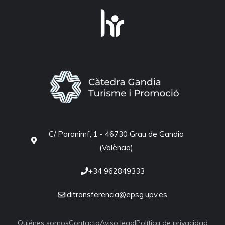
C/ Paranimf, 1 - 46730 Grau de Gandia
(València)
+34 962849333
iditransferencia@epsg.upv.es
Quiénes somos
Contacto
Aviso legal
Política de privacidad