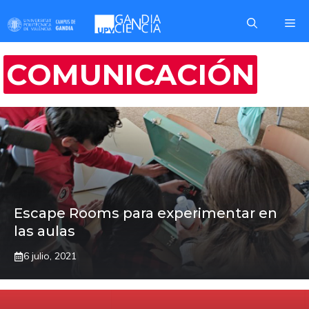
Saltar
Me
al
contenido
COMUNICACIÓN
Escape Rooms para experimentar en
las aulas
6 julio, 2021