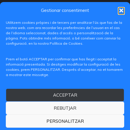
Gestionar consentiment
Utilitzem cookies pròpies i de tercers per analitzar l’ús que fas de la
nostra web, com ara recordar les preferències de l’usuari en el cas
de l’idioma seleccionat, dades d’accés o personalització de la
pàgina. Pots obtindre més informació, o bé conéixer com canviar la
configuració, en la nostra Política de Cookies.
C/ Paranimf, 1 - 46730 Grau de Gandia
(València)
Prem el botó ACCEPTAR per confirmar que has llegit i acceptat la
informació presentada. Si desitges modificar la configuració de les
+34 962849333
cookies, prem PERSONALITZAR. Després d’acceptar, no et tornarem
a mostrar este missatge.
iditransferencia@epsg.upv.es
ACCEPTAR
Qui som
Contacte
Avís legal
Política de privacitat
Política de Cookies
REBUTJAR
© 2026 CAMPUS DE GANDIA UNIVERSITAT POLITÈCNICA
DE VALÈNCIA
PERSONALITZAR