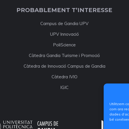
PROBABLEMENT T’INTERESSE
Campus de Gandia UPV
UPV Innovació
PoliScience
Càtedra Gandia Turisme i Promoció
Càtedra de Innovació Campus de Gandia
Càtedra IVIO
IGIC
Utilitzem c
com ara rec
dades d’acc
bé conéixer