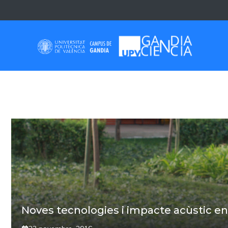
Skip
to
content
#UPVGANDIACIEN
Noves tecnologies i impacte acùstic en 