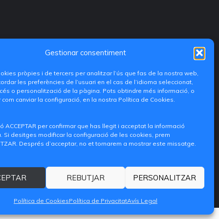
Gestionar consentiment
ookies pròpies i de tercers per analitzar l’ús que fas de la nostra web,
ordar les preferències de l’usuari en el cas de l’idioma seleccionat,
és o personalització de la pàgina. Pots obtindre més informació, o
 com canviar la configuració, en la nostra Política de Cookies.
ó ACCEPTAR per confirmar que has llegit i acceptat la informació
 Si desitges modificar la configuració de les cookies, prem
ZAR. Després d’acceptar, no et tornarem a mostrar este missatge.
iditransferencia@epsg.upv.es
CEPTAR
REBUTJAR
PERSONALITZAR
m
Contacte
Avís legal
Política de privacitat
Política de Cookies
Política de Cookies
Política de Privacitat
Avís Legal