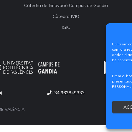
Càtedra de Innovació Campus de Gandia
Càtedra IVIO
IGIC
Utilitzem c
com ara rec
dades d’acc
bé conéixer
Prem el bot
presentada.
PERSONALIT
a)
+34 962849333
AC
DE VALÈNCIA
Qui so