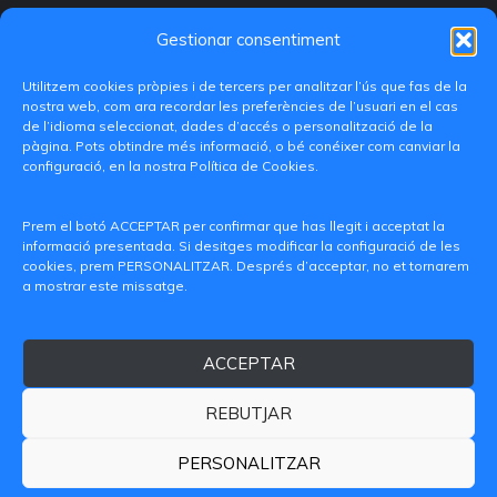
Gestionar consentiment
Utilitzem cookies pròpies i de tercers per analitzar l’ús que fas de la
nostra web, com ara recordar les preferències de l’usuari en el cas
de l’idioma seleccionat, dades d’accés o personalització de la
pàgina. Pots obtindre més informació, o bé conéixer com canviar la
configuració, en la nostra Política de Cookies.
C/ Paranimf, 1 - 46730 Grau de Gandia
(València)
Prem el botó ACCEPTAR per confirmar que has llegit i acceptat la
informació presentada. Si desitges modificar la configuració de les
+34 962849333
cookies, prem PERSONALITZAR. Després d’acceptar, no et tornarem
a mostrar este missatge.
iditransferencia@epsg.upv.es
ACCEPTAR
Qui som
Contacte
Avís legal
Política de privacitat
Política de Cookies
REBUTJAR
© 2026 CAMPUS DE GANDIA UNIVERSITAT POLITÈCNICA
DE VALÈNCIA
PERSONALITZAR