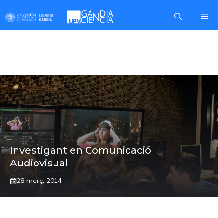
Skip
Me
to
content
MARINA SEGARRA
Investigant en Comunicació
Audiovisual
28 març, 2014