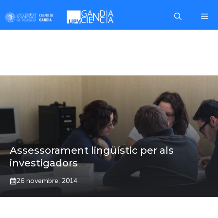
Skip
Me
to
content
INVESTIGADORS
Assessorament lingüístic per als
investigadors
26 novembre, 2014