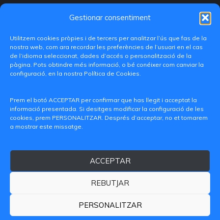
Gestionar consentiment
Utilitzem cookies pròpies i de tercers per analitzar l’ús que fas de la
nostra web, com ara recordar les preferències de l’usuari en el cas
de l’idioma seleccionat, dades d’accés o personalització de la
pàgina. Pots obtindre més informació, o bé conéixer com canviar la
configuració, en la nostra Política de Cookies.
C/ Paranimf, 1 - 46730 Grau de Gandia
(València)
Prem el botó ACCEPTAR per confirmar que has llegit i acceptat la
informació presentada. Si desitges modificar la configuració de les
+34 962849333
cookies, prem PERSONALITZAR. Després d’acceptar, no et tornarem
a mostrar este missatge.
iditransferencia@epsg.upv.es
ACCEPTAR
Qui som
Contacte
Avís legal
Política de privacitat
Política de Cookies
REBUTJAR
© 2026 CAMPUS DE GANDIA UNIVERSITAT POLITÈCNICA
DE VALÈNCIA
PERSONALITZAR