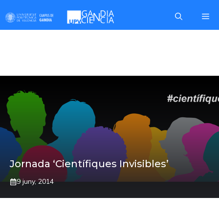
Skip
Me
to
content
IGUALTAT
Jornada ‘Científiques Invisibles’
9 juny, 2014