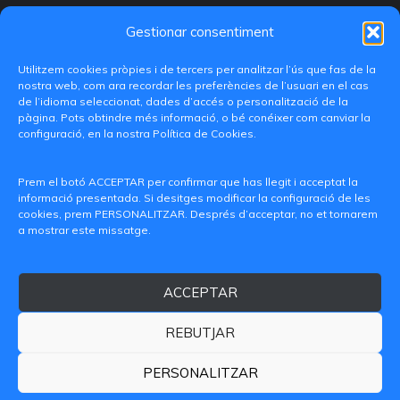
Gestionar consentiment
Utilitzem cookies pròpies i de tercers per analitzar l’ús que fas de la
nostra web, com ara recordar les preferències de l’usuari en el cas
de l’idioma seleccionat, dades d’accés o personalització de la
pàgina. Pots obtindre més informació, o bé conéixer com canviar la
configuració, en la nostra Política de Cookies.
C/ Paranimf, 1 - 46730 Grau de Gandia
(València)
Prem el botó ACCEPTAR per confirmar que has llegit i acceptat la
informació presentada. Si desitges modificar la configuració de les
+34 962849333
cookies, prem PERSONALITZAR. Després d’acceptar, no et tornarem
a mostrar este missatge.
iditransferencia@epsg.upv.es
ACCEPTAR
Qui som
Contacte
Avís legal
Política de privacitat
Política de Cookies
REBUTJAR
© 2026 CAMPUS DE GANDIA UNIVERSITAT POLITÈCNICA
DE VALÈNCIA
PERSONALITZAR