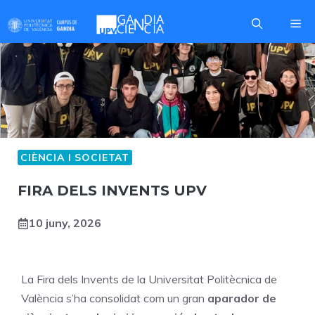
Skip
Me
to
content
CIÈNCIA I SOCIETAT
FIRA DELS INVENTS UPV
10 juny, 2026
La Fira dels Invents de la Universitat Politècnica de
València s’ha consolidat com un gran
aparador de