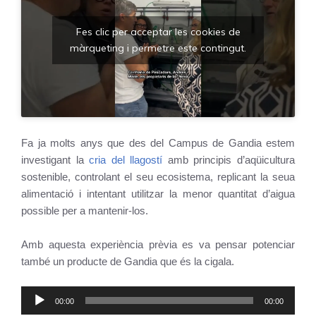
Fes clic per acceptar les cookies de
màrqueting i permetre este contingut.
Fa ja molts anys que des del Campus de Gandia estem
investigant la
cria del llagostí
amb principis d’aqüicultura
sostenible, controlant el seu ecosistema, replicant la seua
alimentació i intentant utilitzar la menor quantitat d’aigua
possible per a mantenir-los.
Amb aquesta experiència prèvia es va pensar potenciar
també un producte de Gandia que és la cigala.
Audio
00:00
00:00
Player