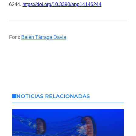
6244.
https://doi.org/10.3390/app14146244
Font:
Belén Tárraga Davia
NOTICIAS RELACIONADAS