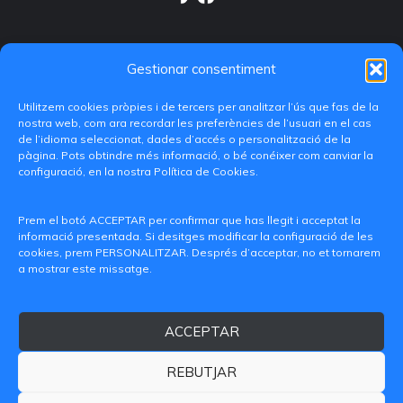
Gestionar consentiment
Utilitzem cookies pròpies i de tercers per analitzar l’ús que fas de la
nostra web, com ara recordar les preferències de l’usuari en el cas
de l’idioma seleccionat, dades d’accés o personalització de la
pàgina. Pots obtindre més informació, o bé conéixer com canviar la
configuració, en la nostra Política de Cookies.
C/ Paranimf, 1 - 46730 Grau de Gandia
(València)
Prem el botó ACCEPTAR per confirmar que has llegit i acceptat la
informació presentada. Si desitges modificar la configuració de les
+34 962849333
cookies, prem PERSONALITZAR. Després d’acceptar, no et tornarem
a mostrar este missatge.
iditransferencia@epsg.upv.es
ACCEPTAR
Qui som
Contacte
Avís legal
Política de privacitat
Política de Cookies
REBUTJAR
© 2026 CAMPUS DE GANDIA UNIVERSITAT POLITÈCNICA