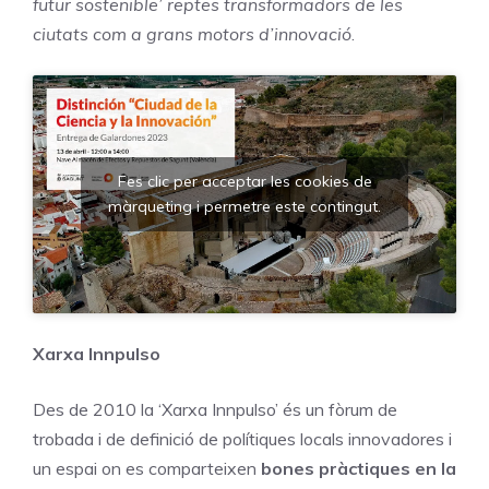
futur sostenible’ reptes transformadors de les
ciutats com a grans motors d’innovació
.
Fes clic per acceptar les cookies de
màrqueting i permetre este contingut.
Xarxa Innpulso
Des de 2010 la ‘Xarxa Innpulso’ és un fòrum de
trobada i de definició de polítiques locals innovadores i
un espai on es comparteixen
bones pràctiques en la