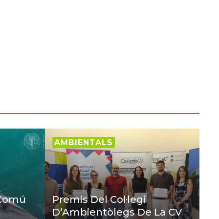
AMBIENTALS
 Comú
Premis Del Col·legi
D’Ambientòlegs De La CV