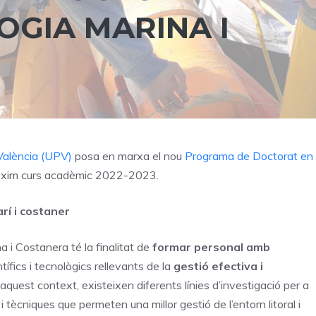
OGIA MARINA I
 València (UPV)
posa en marxa el nou
Programa de Doctorat en
ròxim curs acadèmic 2022-2023.
arí i costaner
 i Costanera té la finalitat de
formar personal amb
tífics i tecnològics rellevants de la
gestió efectiva i
 aquest context, existeixen diferents línies d’investigació per a
ècniques que permeten una millor gestió de l’entorn litoral i