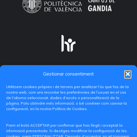
Gestionar consentiment
Utilitzem cookies pròpies i de tercers per analitzar l’ús que fas de la
nostra web, com ara recordar les preferències de l’usuari en el cas
de l’idioma seleccionat, dades d’accés o personalització de la
pàgina. Pots obtindre més informació, o bé conéixer com canviar la
configuració, en la nostra Política de Cookies.
C/ Paranimf, 1 - 46730 Grau de Gandia
(València)
Prem el botó ACCEPTAR per confirmar que has llegit i acceptat la
informació presentada. Si desitges modificar la configuració de les
+34 962849333
cookies, prem PERSONALITZAR. Després d’acceptar, no et tornarem