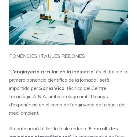
PONÈNCIES I TAULES REDONES
‘L’enginyeria circular en la indústria’
és el títol de la
primera ponència científica de la jornada i serà
impartida per
Sonia Vico
, tècnica del Centre
tecnològic AINIA, ambientòloga amb 15 anys
d’experiència en el camp de l’enginyeria de l’aigua i del
medi ambient.
A continuació té lloc la taula redona
‘El soroll i les
emissions atmosfèriques’
: la contaminació de l’aire