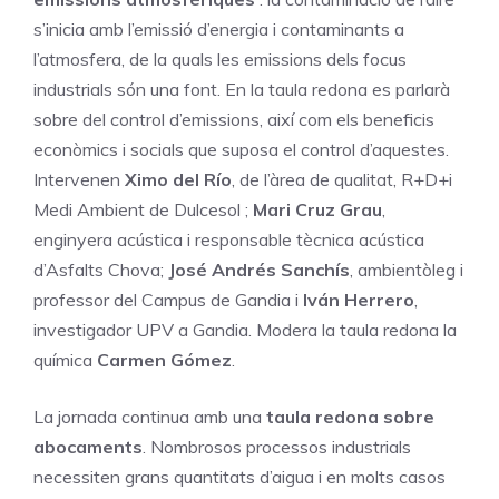
s’inicia amb l’emissió d’energia i contaminants a
l’atmosfera, de la quals les emissions dels focus
industrials són una font. En la taula redona es parlarà
sobre del control d’emissions, així com els beneficis
econòmics i socials que suposa el control d’aquestes.
Intervenen
Ximo del Río
, de l’àrea de qualitat, R+D+i
Medi Ambient de Dulcesol ;
Mari Cruz Grau
,
enginyera acústica i responsable tècnica acústica
d’Asfalts Chova;
José Andrés Sanchís
, ambientòleg i
professor del Campus de Gandia i
Iván Herrero
,
investigador UPV a Gandia. Modera la taula redona la
química
Carmen Gómez
.
La jornada continua amb una
taula redona sobre
abocaments
. Nombrosos processos industrials
necessiten grans quantitats d’aigua i en molts casos