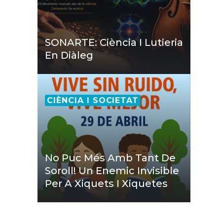
SONARTE: Ciència I Lutieria
En Diàleg
CIÈNCIA I SOCIETAT
No Puc Més Amb Tant De
Soroll! Un Enemic Invisible
Per A Xiquets I Xiquetes