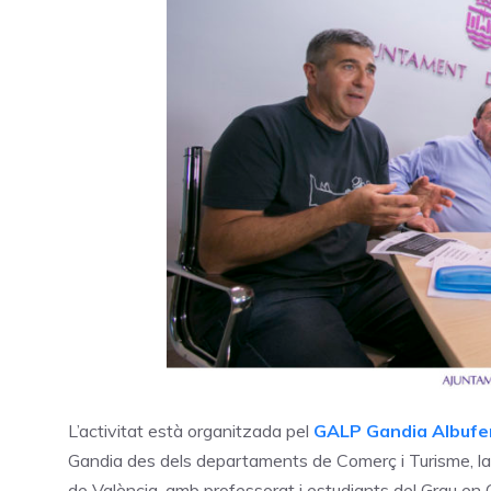
L’activitat està organitzada pel
GALP Gandia Albufe
Gandia des dels departaments de Comerç i Turisme, la 
de València, amb professorat i estudiants del Grau en