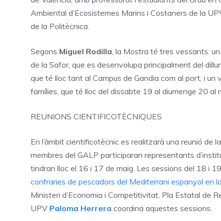
Ambiental d’Ecosistemes Marins i Costaners de la UPV;
de la Politècnica.
Segons
Miguel Rodilla
, la Mostra té tres vessants: u
de la Safor, que es desenvolupa principalment del dill
que té lloc tant al Campus de Gandia com al port, i un
famílies, que té lloc del dissabte 19 al diumenge 20 al 
REUNIONS CIENTIFICOTÈCNIQUES
En l’àmbit cientificotècnic es realitzarà una reunió de l
membres del GALP participaran representants d’instit
tindran lloc el 16 i 17 de maig. Les sessions del 18 i 1
confraries de pescadors del Mediterrani espanyol en l
Ministeri d’Economia i Competitivitat, Pla Estatal de Re
UPV
Paloma Herrera
coordina aquestes sessions.