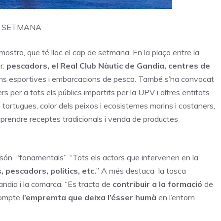
DE SETMANA
mostra, que té lloc el cap de setmana. En la plaça entre la
r:
pescadors, el Real Club Nàutic de Gandia, centres de
ons esportives i embarcacions de pesca. També s’ha convocat
ers per a tots els públics impartits per la UPV i altres entitats
 tortugues, color dels peixos i ecosistemes marins i costaners,
 aprendre receptes tradicionals i venda de productes
 són “fonamentals”. “Tots els actors que intervenen en la
s, pescadors, polítics, etc.
” A més destaca la tasca
andia i la comarca. “Es tracta de
contribuir a la formació
de
 compte
l’empremta que deixa l’ésser humà
en l’entorn