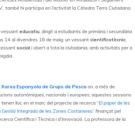
 també hi participa en l’activitat la Càtedra Terra Ciutadana
n vessant
educatiu
, dirigit a estudiants de primària i secundària
uns 14 al divendres 18 de maig; un vessant
cientificotècnic
,
 vessant
social
i obert a tota la ciutadania, amb activitats per a
migdia.
a
Xarxa Espanyola de Grups de Pesca
on, a més de
ucions autonòmiques, nacionals i europees; aquestes sessions
9 tenen lloc en el marc del projecte de recerca “
El paper de les
a Gestió Integrada de les Zones Costaneres”
finançat pel
cerca Científica i Tècnica i d’Innovació. La professora de la