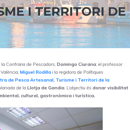
ME I TERRITORI DE
de la Confraria de Pescadors,
Domingo Ciurana
; el professor
 València,
Miguel Rodilla
i la regidora de Polítiques
tra de Pesca Artesanal, Turisme i Territori de la
planada de la
Llotja de Gandia
. L’objectiu és
donar visibilitat
biental, cultural, gastronòmica i turística.