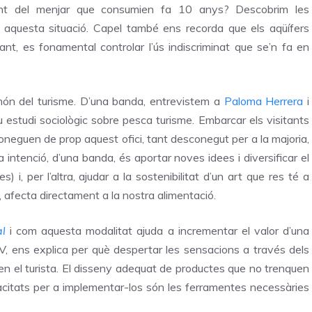
ent del menjar que consumien fa 10 anys? Descobrim les
ar aquesta situació. Capel també ens recorda que els aqüífers
nt, es fonamental controlar l’ús indiscriminat que se’n fa en
 món del turisme. D’una banda, entrevistem a
Paloma Herrera
i
 estudi sociològic sobre pesca turisme. Embarcar els visitants
oneguen de prop aquest ofici, tant desconegut per a la majoria,
 intenció, d’una banda, és aportar noves idees i diversificar el
 i, per l’altra, ajudar a la sostenibilitat d’un art que res té a
, afecta directament a la nostra alimentació.
al
i com aquesta modalitat ajuda a incrementar el valor d’una
V, ens explica per què despertar les sensacions a través dels
n el turista. El disseny adequat de productes que no trenquen
acitats per a implementar-los són les ferramentes necessàries