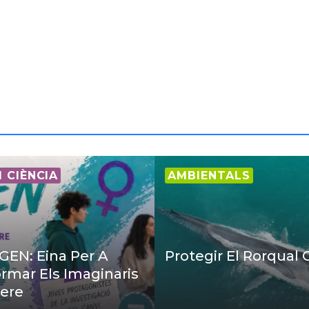
I CIÈNCIA
AMBIENTALS
EN: Eina Per A
Protegir El Rorqual
rmar Els Imaginaris
ere