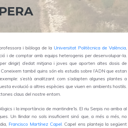
OPERA
 professora i biòloga de la
Universitat Politècnica de València
,
gació i de comptar amb equips heterogenis per desenvolupar-la.
er dirigir) d’edat mitjana i joves que aporten altes dosis de
a. Coneixem també quins són els estudis sobre l’ADN que estan
exemple: s’està analitzant com s’adapten algunes plantes a
aquesta evolució a altres espècies que viuen en ambients hostils.
ones claus del nostre entorn.
gics i la importància de mantindre’ls. El riu Serpis no arriba al
ques. Un llindar no sols insuficient sinó que, a més a més, no
dia,
Francisco Martínez Capel
. Capel ens planteja la següent