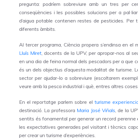
pregunta: podríem sobreviure amb un tres per c
conseqüències i les possibles solucions per a pal·li
d’aigua potable contenen restes de pesticides. Per ta
diferents àmbits.
Al tercer programa, Ciència propera s’endinsa en el
Lluís Miret
, docents de la UPV, per apropar-nos al seu
en una dia de feina normal dels pescadors per a que c
és un dels objectius d’aquesta modalitat de turisme. La
sector per ajudar-lo a sobreviure (escoltarem exemples)
veure amb la pesca industrial i què, entres altres coses
En el reportatge parlem sobre el
turisme
experienci
destinació. La professora
Maria José Viñals
, de la UP
sentits és fonamental per generar un record perenne e
les expectatives generades pel visitant i tècnics cap
per crear un turisme d’experiències.