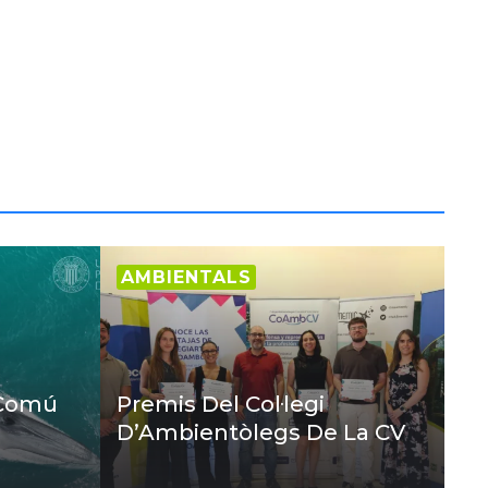
AMBIENTALS
 Comú
Premis Del Col·legi
D’Ambientòlegs De La CV