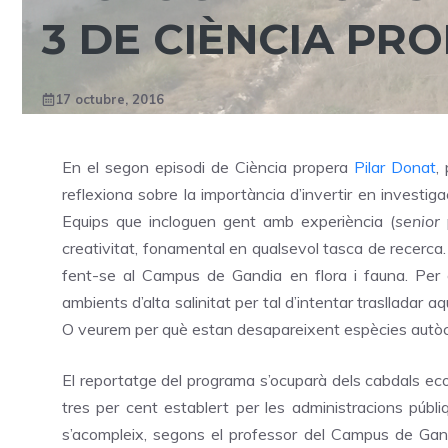
3 DE CIÈNCIA PR
17 octubre, 2016
En el segon episodi de Ciència propera
Pilar Donat
,
reflexiona sobre la importància d’invertir en investi
Equips que incloguen gent amb experiència (
senior
p
creativitat, fonamental en qualsevol tasca de recerc
fent-se al Campus de Gandia en flora i fauna. Per 
ambients d’alta salinitat per tal d’intentar traslladar 
O veurem per què estan desapareixent espècies autòct
El reportatge del programa s’ocuparà dels cabdals ecolò
tres per cent establert per les administracions públi
s’acompleix, segons el professor del Campus de Gan