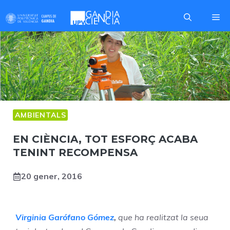
Skip
Me
to
content
AMBIENTALS
EN CIÈNCIA, TOT ESFORÇ ACABA
TENINT RECOMPENSA
20 gener, 2016
Virginia Garófano Gómez
,
que ha realitzat la seua