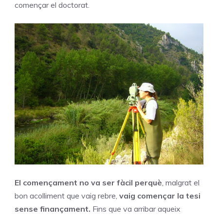
començar el doctorat.
El començament no va ser fàcil perquè
, malgrat el
bon acolliment que vaig rebre,
vaig començar la tesi
sense finançament.
Fins que va arribar aqueix