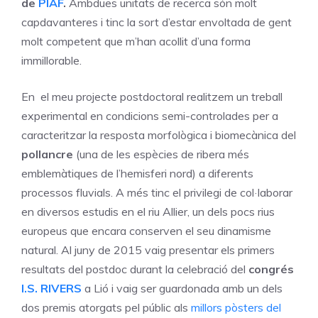
de
PIAF
.
Ambdues unitats de recerca són molt
capdavanteres i tinc la sort d’estar envoltada de gent
molt competent que m’han acollit d’una forma
immillorable.
En el meu projecte postdoctoral realitzem un treball
experimental en condicions semi-controlades per a
caracteritzar la resposta morfològica i biomecànica del
pollancre
(una de les espècies de ribera més
emblemàtiques de l’hemisferi nord) a diferents
processos fluvials. A més tinc el privilegi de col·laborar
en diversos estudis en el riu Allier, un dels pocs rius
europeus que encara conserven el seu dinamisme
natural. Al juny de 2015 vaig presentar els primers
resultats del postdoc durant la celebració del
congrés
I.S. RIVERS
a Lió i vaig ser guardonada amb un dels
dos premis atorgats pel públic als
millors pòsters del