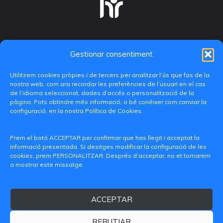
Gestionar consentiment
Utilitzem cookies pròpies i de tercers per analitzar l’ús que fas de la
nostra web, com ara recordar les preferències de l’usuari en el cas
de l’idioma seleccionat, dades d’accés o personalització de la
pàgina. Pots obtindre més informació, o bé conéixer com canviar la
configuració, en la nostra Política de Cookies.
C/ Paranimf, 1 - 46730 Grau de Gandia
(València)
Prem el botó ACCEPTAR per confirmar que has llegit i acceptat la
informació presentada. Si desitges modificar la configuració de les
+34 962849333
cookies, prem PERSONALITZAR. Després d’acceptar, no et tornarem
a mostrar este missatge.
iditransferencia@epsg.upv.es
ACCEPTAR
Qui som
Contacte
Avís legal
Política de privacitat
Política de Cookies
REBUTJAR