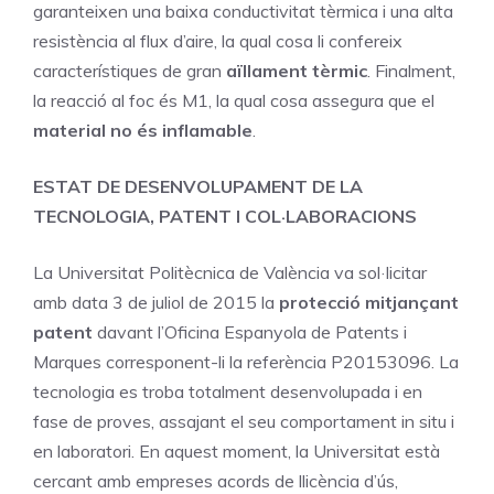
garanteixen una baixa conductivitat tèrmica i una alta
resistència al flux d’aire, la qual cosa li confereix
característiques de gran
aïllament tèrmic
. Finalment,
la reacció al foc és M1, la qual cosa assegura que el
material no és inflamable
.
ESTAT DE DESENVOLUPAMENT DE LA
TECNOLOGIA, PATENT I COL·LABORACIONS
La Universitat Politècnica de València va sol·licitar
amb data 3 de juliol de 2015 la
protecció mitjançant
patent
davant l’Oficina Espanyola de Patents i
Marques corresponent-li la referència P20153096. La
tecnologia es troba totalment desenvolupada i en
fase de proves, assajant el seu comportament in situ i
en laboratori. En aquest moment, la Universitat està
cercant amb empreses acords de llicència d’ús,