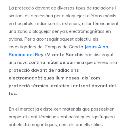
La protecció davant de diversos tipus de radiacions i
similars és necessària per a bloquejar telèfons mòbils
en hospitals, reduir sorolls exteriors, aïllar tèrmicament
una zona o bloquejar senyals electromagnètics en
avions. Per a aconseguir aquest objectiu, els
investigadors del Campus de Gandia
Jesús Alba
,
Romina del Re
y i Vicente Sanchis
han dissenyat
una nova c
ortina mòbil de barrera
que ofereix una
protecció davant de radiacions
electromagnètiques lluminoses, així com
protecció tèrmica, acústica i enfront davant del
foc.
En el mercat ja existeixen materials que posseeixen
propietats antitèrmiques, antiacústiques, ignífugues i
antielectromagnètiques, com els panells sòlids