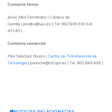
Contacte tècnic
Jesús Alba Fernández | Campus de
Gandia | jesalba@upv.es | Tel. 962.849.300 Ext.
43140 |
Contacte comercial
Pilar Sánchez Rivero |
Centre de Transferència de
Tecnolog
ia
| psanche@ctt.upv.es | Tel. 962.849.409 |
NOTICIAS RELACIONADAS