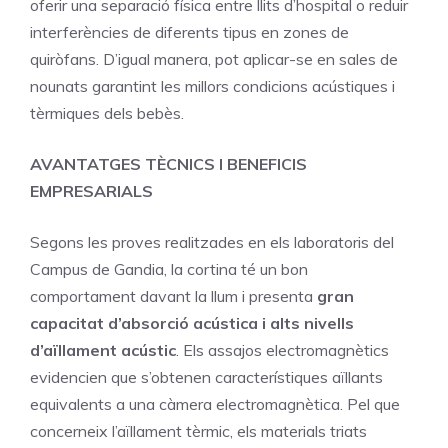
oferir una separació física entre llits d’hospital o reduir
interferències de diferents tipus en zones de
quiròfans. D’igual manera, pot aplicar-se en sales de
nounats garantint les millors condicions acústiques i
tèrmiques dels bebès.
AVANTATGES TÈCNICS I BENEFICIS
EMPRESARIALS
Segons les proves realitzades en els laboratoris del
Campus de Gandia, la cortina té un bon
comportament davant la llum i presenta
gran
capacitat d’absorció acústica i alts nivells
d’aïllament acústic
. Els assajos electromagnètics
evidencien que s’obtenen característiques aïllants
equivalents a una càmera electromagnètica. Pel que
concerneix l’aïllament tèrmic, els materials triats