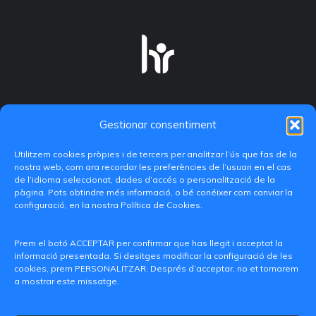
Gestionar consentiment
Utilitzem cookies pròpies i de tercers per analitzar l’ús que fas de la
nostra web, com ara recordar les preferències de l’usuari en el cas
de l’idioma seleccionat, dades d’accés o personalització de la
pàgina. Pots obtindre més informació, o bé conéixer com canviar la
configuració, en la nostra Política de Cookies.
C/ Paranimf, 1 - 46730 Grau de Gandia
(València)
Prem el botó ACCEPTAR per confirmar que has llegit i acceptat la
informació presentada. Si desitges modificar la configuració de les
+34 962849333
cookies, prem PERSONALITZAR. Després d’acceptar, no et tornarem
a mostrar este missatge.
iditransferencia@epsg.upv.es