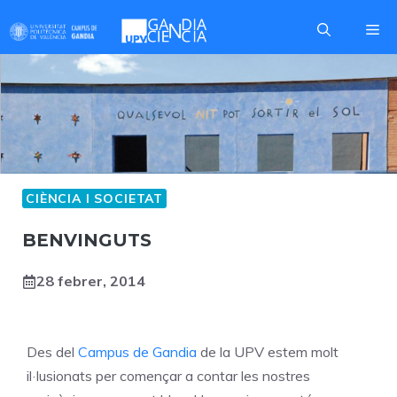
Skip
Me
to
content
CIÈNCIA I SOCIETAT
BENVINGUTS
28 febrer, 2014
Des del
Campus de Gandia
de la UPV estem molt
il·lusionats per començar a contar les nostres