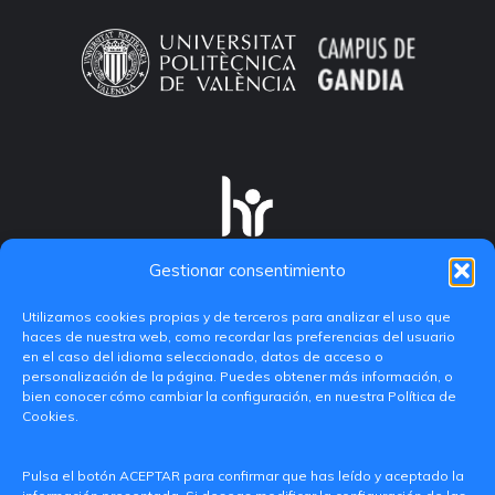
Gestionar consentimiento
Utilizamos cookies propias y de terceros para analizar el uso que
haces de nuestra web, como recordar las preferencias del usuario
en el caso del idioma seleccionado, datos de acceso o
personalización de la página. Puedes obtener más información, o
bien conocer cómo cambiar la configuración, en nuestra Política de
Cookies.
C/ Paranimf, 1 - 46730 Grau de Gandia
Pulsa el botón ACEPTAR para confirmar que has leído y aceptado la
(València)