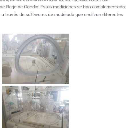
flecha
c de Borja de Gandia. Estas mediciones se han complementado,
arriba/aba
as a través de softwares de modelado que analizan diferentes
para
aumentar
o
disminuir
el
volumen.