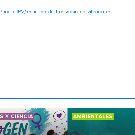
GandiaUPV/reduccion-de-transmisin-de-vibracin-en-
S Y CIENCIA
AMBIENTALES