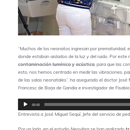
“Muchos de los neonatos ingresan por prematuridad, es
donde estaban aislados de la luz y del ruido. Por est
contaminación lumínica y acústica
, para que las co
esto, nos hemos centrado en medir las vibraciones, pa
de las salas neonatales”, ha asegurado el doctor José M
Francesc de Borja de Gandia e investigador de Fisabio
Reproductor
00:00
de
Entrevista a José Miguel Sequí, Jefe del servicio de ped
audio
Por un lado, en el estudio Neovibra se han realizado
t