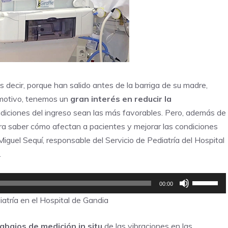
 decir, porque han salido antes de la barriga de su madre,
e motivo, tenemos un
gran interés en reducir la
ndiciones del ingreso sean las más favorables. Pero, además de
ra saber cómo afectan a pacientes y mejorar las condiciones
iguel Sequí, responsable del Servicio de Pediatría del Hospital
.
Utiliza
00:00
las
iatría en el Hospital de Gandia
teclas
de
rabajos de medición in situ
de las vibraciones en las