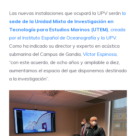
Las nuevas instalaciones que ocupará la UPV serán
la
sede de la Unidad Mixta de Investigación en
Tecnología para Estudios Marinos (UTEM)
, creada
por el Instituto Español de Oceanografía y la UPV
.
Como ha indicado su director y experto en acústica
submarina del Campus de Gandia,
Víctor Espinosa
,
“con este acuerdo, de ocho años y ampliable a diez,
aumentamos el espacio del que disponemos destinado
a la investigación”.