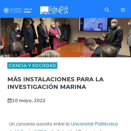
Saltar
Me
al
contenido
CIENCIA Y SOCIEDAD
MÁS INSTALACIONES PARA LA
INVESTIGACIÓN MARINA
10 mayo, 2022
Un convenio suscrito entre la
Universitat Politècnica