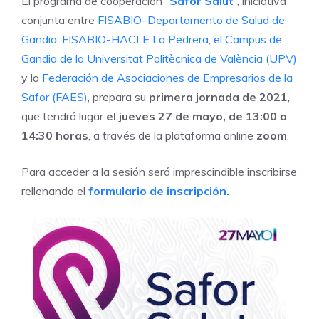
El programa de cooperación “
Safor Salut
”, iniciativa
conjunta entre
FISABIO
–
Departamento de Salud de
Gandia,
FISABIO-
HACLE La Pedrera
,
el Campus de
Gandia de la Universitat Politècnica de València
(UPV)
y la
Federación de Asociaciones de Empresarios de la
Safor (FAES)
, prepara su
primera jornada de 2021
,
que tendrá lugar
el jueves 27 de mayo, de 13:00 a
14:30 horas
, a través de la plataforma online
zoom
.
Para acceder a la sesión será imprescindible inscribirse
rellenando el
formulario de inscripción.