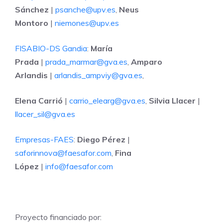
Sánchez
|
psanche@upv.es
,
Neus
Montoro
|
niemones@upv.es
FISABIO-DS Gandia
:
María
Prada
|
prada_marmar@gva.es
,
Amparo
Arlandis
|
arlandis_ampviy@gva.es
,
Elena Carrió
|
carrio_elearg@gva.es
,
Silvia Llacer
|
llacer_sil@gva.es
Empresas-FAES
:
Diego Pérez
|
saforinnova@faesafor.com
,
Fina
López
|
info@faesafor.com
Proyecto financiado por: