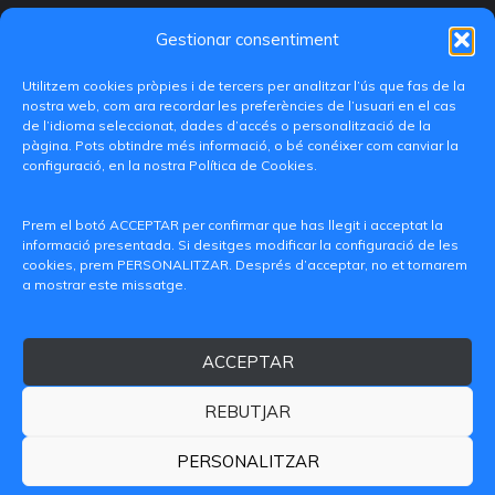
Gestionar consentiment
Utilitzem cookies pròpies i de tercers per analitzar l’ús que fas de la
nostra web, com ara recordar les preferències de l’usuari en el cas
de l’idioma seleccionat, dades d’accés o personalització de la
pàgina. Pots obtindre més informació, o bé conéixer com canviar la
configuració, en la nostra Política de Cookies.
C/ Paranimf, 1 - 46730 Grau de Gandia
(València)
Prem el botó ACCEPTAR per confirmar que has llegit i acceptat la
informació presentada. Si desitges modificar la configuració de les
+34 962849333
cookies, prem PERSONALITZAR. Després d’acceptar, no et tornarem
a mostrar este missatge.
iditransferencia@epsg.upv.es
ACCEPTAR
Qui som
Contacte
Avís legal
Política de privacitat
Política de Cookies
REBUTJAR
© 2026 CAMPUS DE GANDIA UNIVERSITAT POLITÈCNICA
DE VALÈNCIA
PERSONALITZAR