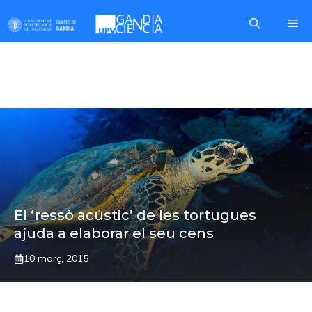
Skip
Me
to
content
RESSÒ ACÚSTIC
El ‘ressò acústic’ de les tortugues
ajuda a elaborar el seu cens
10 març, 2015