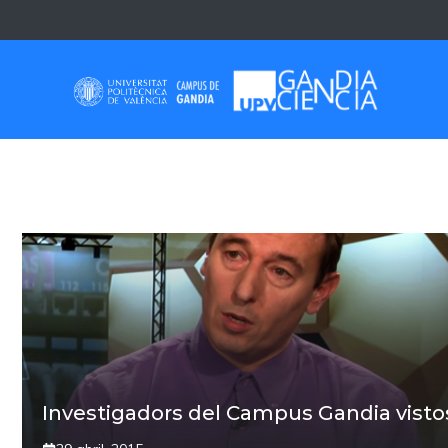
Skip
to
content
PRISMA
Investigadors del Campus Gandia vistos