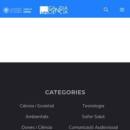
Skip
Me
to
content
EDITORIAL
CATEGORIES
Ciència i Societat
Tecnologia
Ambientals
Safor Salut
Dones i Ciència
Comunicació Audiovisual