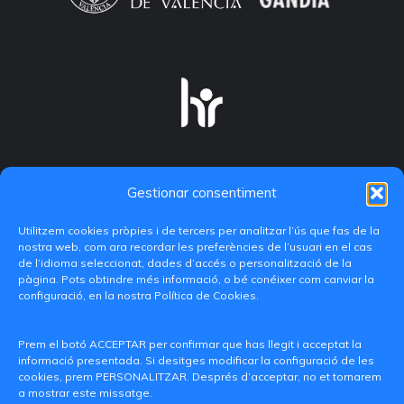
Gestionar consentiment
Utilitzem cookies pròpies i de tercers per analitzar l’ús que fas de la
nostra web, com ara recordar les preferències de l’usuari en el cas
de l’idioma seleccionat, dades d’accés o personalització de la
pàgina. Pots obtindre més informació, o bé conéixer com canviar la
configuració, en la nostra Política de Cookies.
C/ Paranimf, 1 - 46730 Grau de Gandia
(València)
Prem el botó ACCEPTAR per confirmar que has llegit i acceptat la
informació presentada. Si desitges modificar la configuració de les
+34 962849333
cookies, prem PERSONALITZAR. Després d’acceptar, no et tornarem
a mostrar este missatge.