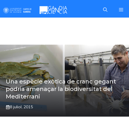
Skip
Me
to
content
CRANC BLAU
Una espècie exòtica de cranc gegant
podria amenaçar la biodiversitat del
Mediterrani
8 juliol, 2015