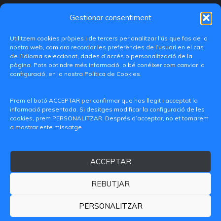
Gestionar consentiment
Utilitzem cookies pròpies i de tercers per analitzar l’ús que fas de la
nostra web, com ara recordar les preferències de l’usuari en el cas
de l’idioma seleccionat, dades d’accés o personalització de la
pàgina. Pots obtindre més informació, o bé conéixer com canviar la
configuració, en la nostra Política de Cookies.
C/ Paranimf, 1 - 46730 Grau de Gandia
(València)
Prem el botó ACCEPTAR per confirmar que has llegit i acceptat la
informació presentada. Si desitges modificar la configuració de les
+34 962849333
cookies, prem PERSONALITZAR. Després d’acceptar, no et tornarem
a mostrar este missatge.
iditransferencia@epsg.upv.es
ACCEPTAR
Qui som
Contacte
Avís legal
Política de privacitat
Política de Cookies
REBUTJAR
© 2026 CAMPUS DE GANDIA UNIVERSITAT POLITÈCNICA
DE VALÈNCIA
PERSONALITZAR