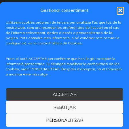
Gestionar consentiment
Utilitzem cookies pròpies i de tercers per analitzar l’ús que fas de la
nostra web, com ara recordar les preferències de l’usuari en el cas
de l’idioma seleccionat, dades d’accés o personalització de la
pàgina. Pots obtindre més informació, o bé conéixer com canviar la
configuració, en la nostra Política de Cookies.
C/ Paranimf, 1 - 46730 Grau de Gandia
(València)
Prem el botó ACCEPTAR per confirmar que has llegit i acceptat la
informació presentada. Si desitges modificar la configuració de les
+34 962849333
cookies, prem PERSONALITZAR. Després d’acceptar, no et tornarem
a mostrar este missatge.
iditransferencia@epsg.upv.es
ACCEPTAR
Qui som
Contacte
Avís legal
Política de privacitat
Política de Cookies
REBUTJAR
© 2026 CAMPUS DE GANDIA UNIVERSITAT POLITÈCNICA
DE VALÈNCIA
PERSONALITZAR