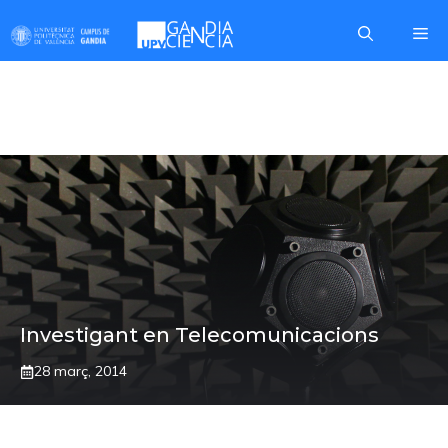
Skip
Me
to
content
CAMBRA ANECOICA
Investigant en Telecomunicacions
28 març, 2014