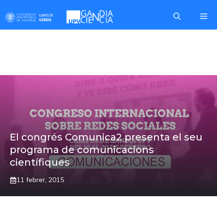
Skip
Me
to
content
CALL FOR PAPERS
El congrés Comunica2 presenta el seu
programa de comunicacions
científiques
11 febrer, 2015