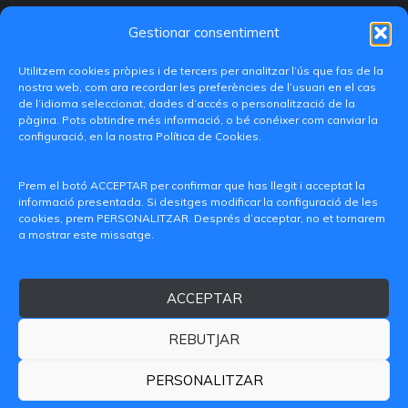
Gestionar consentiment
Utilitzem cookies pròpies i de tercers per analitzar l’ús que fas de la
nostra web, com ara recordar les preferències de l’usuari en el cas
de l’idioma seleccionat, dades d’accés o personalització de la
pàgina. Pots obtindre més informació, o bé conéixer com canviar la
configuració, en la nostra Política de Cookies.
C/ Paranimf, 1 - 46730 Grau de Gandia
(València)
Prem el botó ACCEPTAR per confirmar que has llegit i acceptat la
informació presentada. Si desitges modificar la configuració de les
+34 962849333
cookies, prem PERSONALITZAR. Després d’acceptar, no et tornarem
a mostrar este missatge.
iditransferencia@epsg.upv.es
ACCEPTAR
Qui som
Contacte
Avís legal
Política de privacitat
Política de Cookies
REBUTJAR
© 2026 CAMPUS DE GANDIA UNIVERSITAT POLITÈCNICA
DE VALÈNCIA
PERSONALITZAR