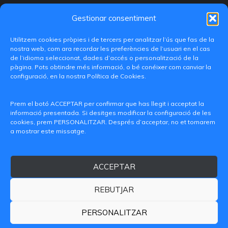
Gestionar consentiment
Utilitzem cookies pròpies i de tercers per analitzar l’ús que fas de la
nostra web, com ara recordar les preferències de l’usuari en el cas
de l’idioma seleccionat, dades d’accés o personalització de la
pàgina. Pots obtindre més informació, o bé conéixer com canviar la
configuració, en la nostra Política de Cookies.
C/ Paranimf, 1 - 46730 Grau de Gandia
(València)
Prem el botó ACCEPTAR per confirmar que has llegit i acceptat la
informació presentada. Si desitges modificar la configuració de les
+34 962849333
cookies, prem PERSONALITZAR. Després d’acceptar, no et tornarem
a mostrar este missatge.
iditransferencia@epsg.upv.es
ACCEPTAR
Qui som
Contacte
Avís legal
Política de privacitat
Política de Cookies
REBUTJAR
© 2026 CAMPUS DE GANDIA UNIVERSITAT POLITÈCNICA
DE VALÈNCIA
PERSONALITZAR