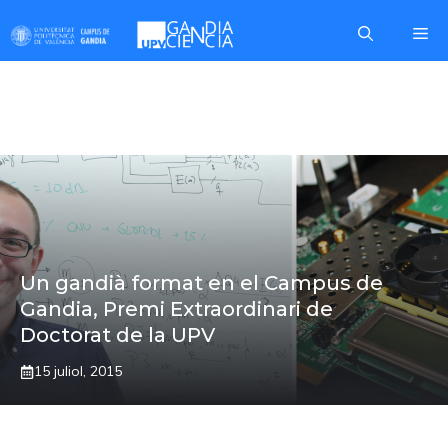
Skip
Me
to
content
ALGORISME
Un gandià format en el Campus de
Gandia, Premi Extraordinari de
Doctorat de la UPV
15 juliol, 2015