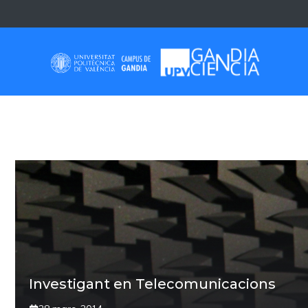
Skip
to
content
AQÜICULTURA
Investigant en Telecomunicacions