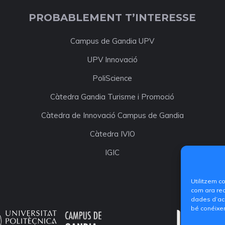
PROBABLEMENT T’INTERESSE
Campus de Gandia UPV
UPV Innovació
PoliScience
Càtedra Gandia Turisme i Promoció
Càtedra de Innovació Campus de Gandia
Càtedra IVIO
IGIC
Utilitzem c
com ara rec
dades d’acc
bé conéixer