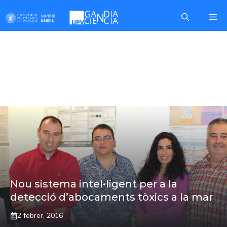
Skip
Me
to
content
ABOCAMENTS
TÒXICS
Nou sistema intel•ligent per a la
detecció d’abocaments tòxics a la mar
2 febrer, 2016