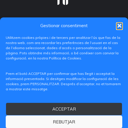
Gestionar consentiment
Utilitzem cookies pròpies i de tercers per analitzar l’ús que fas de la
nostra web, com ara recordar les preferències de l’usuari en el cas
de l’idioma seleccionat, dades d’accés o personalització de la
pàgina. Pots obtindre més informació, o bé conéixer com canviar la
configuració, en la nostra Política de Cookies.
C/ Paranimf, 1 - 46730 Grau de Gandia
(València)
Prem el botó ACCEPTAR per confirmar que has llegit i acceptat la
informació presentada. Si desitges modificar la configuració de les
+34 962849333
cookies, prem PERSONALITZAR. Després d’acceptar, no et tornarem
a mostrar este missatge.
iditransferencia@epsg.upv.es
ACCEPTAR
Qui som
Contacte
Avís legal
Política de privacitat
Política de Cookies
REBUTJAR
© 2026 CAMPUS DE GANDIA UNIVERSITAT POLITÈCNICA