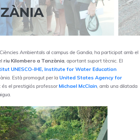
NZÀNIA
 Ciències Ambientals al campus de Gandia, ha participat amb el
el
riu Kilombero a Tanzània
, aportant suport tècnic. El
stitut UNESCO-IHE, Institute for Water Education
zània. Està promogut per la
United States Agency for
t és el prestigiós professor
Michael McClain
, amb una dilatada
aigua.