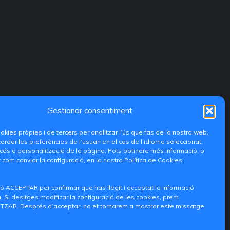
Gestionar consentiment
ookies pròpies i de tercers per analitzar l’ús que fas de la nostra web,
ordar les preferències de l’usuari en el cas de l’idioma seleccionat,
és o personalització de la pàgina. Pots obtindre més informació, o
 com canviar la configuració, en la nostra Política de Cookies.
ó ACCEPTAR per confirmar que has llegit i acceptat la informació
 Si desitges modificar la configuració de les cookies, prem
ZAR. Després d’acceptar, no et tornarem a mostrar este missatge.
iditransferencia@epsg.upv.es