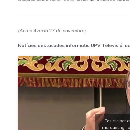
(Actualització 27 de novembre).
Notícies destacades informatiu UPV Televisió: act
Fes clic per 
màrqueting i p