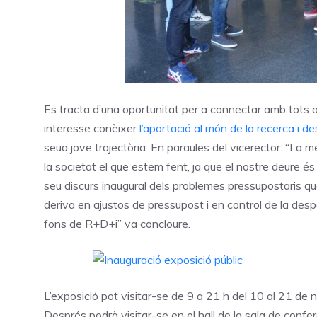
Es tracta d’una oportunitat per a connectar amb tots a
interesse conèixer
l’aportació al món de la recerca i 
seua jove trajectòria. En paraules del vicerector: “L
la societat el que estem fent, ja que el nostre deure és
seu discurs inaugural dels problemes pressupostaris qu
deriva en ajustos de pressupost i en control de la des
fons de R+D+i” va concloure.
L’exposició pot visitar-se de 9 a 21 h del 10 al 21 de
Després podrà visitar-se en el hall de la sala de conf