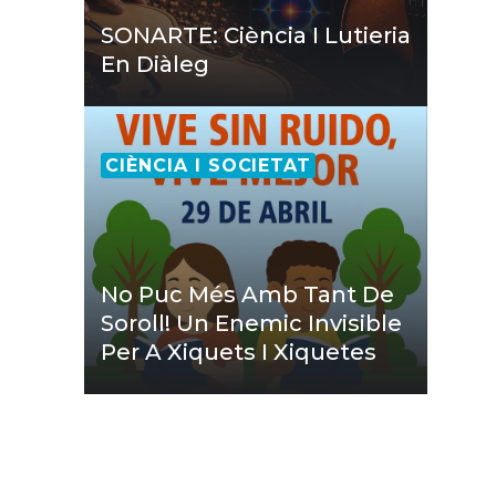
SONARTE: Ciència I Lutieria
En Diàleg
CIÈNCIA I SOCIETAT
No Puc Més Amb Tant De
Soroll! Un Enemic Invisible
Per A Xiquets I Xiquetes