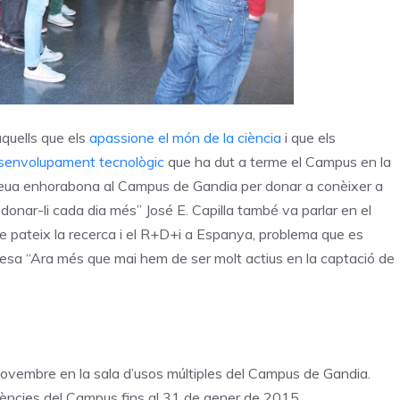
quells que els
apassione el món de la ciència
i que els
desenvolupament tecnològic
que ha dut a terme el Campus en la
a meua enhorabona al Campus de Gandia per donar a conèixer a
 donar-li cada dia més” José E. Capilla també va parlar en el
e pateix la recerca i el R+D+i a Espanya, problema que es
pesa “Ara més que mai hem de ser molt actius en la captació de
 novembre en la sala d’usos múltiples del Campus de Gandia.
erències del Campus fins al 31 de gener de 2015.