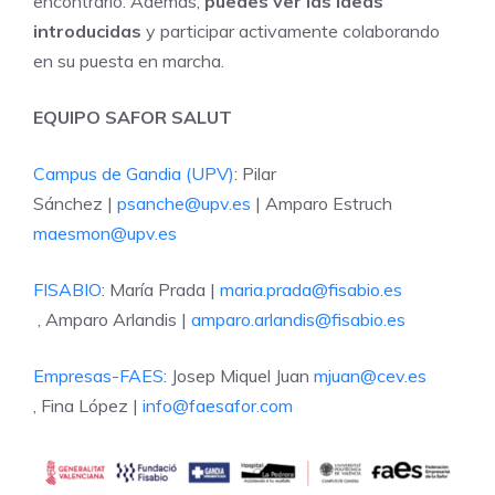
encontrarlo. Además,
puedes ver las ideas
introducidas
y participar activamente colaborando
en su puesta en marcha.
EQUIPO SAFOR SALUT
Campus de Gandia (UPV)
: Pilar
Sánchez |
psanche@upv.es
| Amparo Estruch
maesmon@upv.es
FISABIO
: María Prada |
maria.prada@fisabio.es
, Amparo Arlandis |
amparo.arlandis@fisabio.es
Empresas-FAES
: Josep Miquel Juan
mjuan@cev.es
, Fina López |
info@faesafor.com