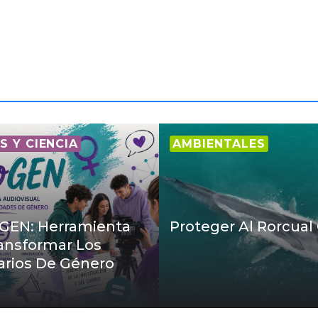
S Y CIENCIA
AMBIENTALES
EN: Herramienta
Proteger Al Rorcua
ansformar Los
arios De Género