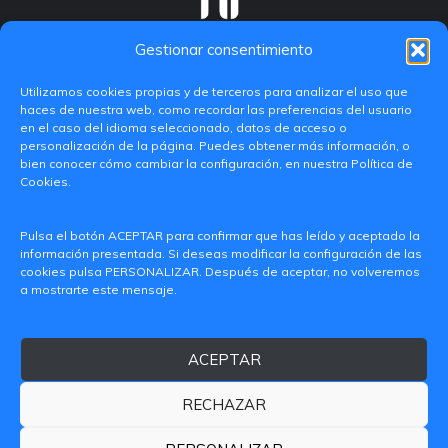
Gestionar consentimiento
Utilizamos cookies propias y de terceros para analizar el uso que
haces de nuestra web, como recordar las preferencias del usuario
en el caso del idioma seleccionado, datos de acceso o
personalización de la página. Puedes obtener más información, o
bien conocer cómo cambiar la configuración, en nuestra Política de
Cookies.
C/ Paranimf, 1 - 46730 Grau de Gandia
Pulsa el botón ACEPTAR para confirmar que has leído y aceptado la
(València)
información presentada. Si deseas modificar la configuración de las
cookies pulsa PERSONALIZAR. Después de aceptar, no volveremos
+34 962849333
a mostrarte este mensaje.
iditransferencia@epsg.upv.es
ACEPTAR
Quiénes somos
Contacto
Aviso legal
Política de privacidad
RECHAZAR
Política de Cookies
© 2026 CAMPUS DE GANDIA UNIVERSITAT POLITÈCNICA