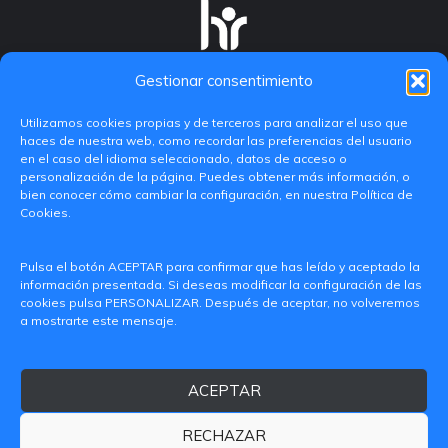
Gestionar consentimiento
Utilizamos cookies propias y de terceros para analizar el uso que
haces de nuestra web, como recordar las preferencias del usuario
en el caso del idioma seleccionado, datos de acceso o
personalización de la página. Puedes obtener más información, o
bien conocer cómo cambiar la configuración, en nuestra Política de
Cookies.
C/ Paranimf, 1 - 46730 Grau de Gandia
Pulsa el botón ACEPTAR para confirmar que has leído y aceptado la
(València)
información presentada. Si deseas modificar la configuración de las
cookies pulsa PERSONALIZAR. Después de aceptar, no volveremos
+34 962849333
a mostrarte este mensaje.
iditransferencia@epsg.upv.es
ACEPTAR
Quiénes somos
Contacto
Aviso legal
Política de privacidad
RECHAZAR